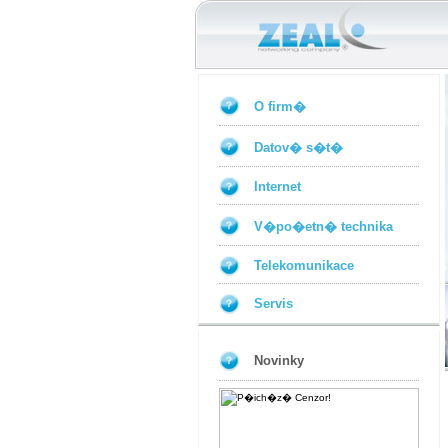
O firm�
Datov� s�t�
Internet
V�po�etn� technika
Telekomunikace
Servis
Novinky