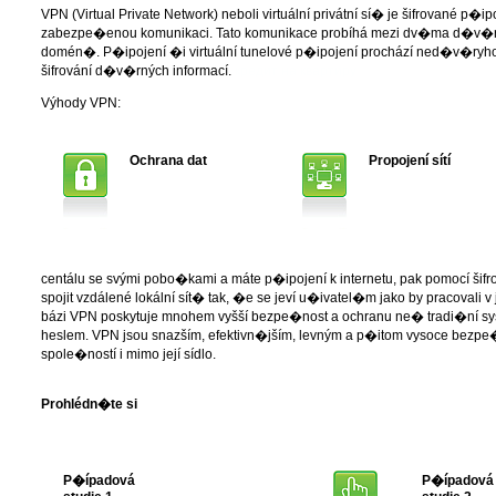
VPN (Virtual Private Network) neboli virtuální privátní sí� je šifrované p�i
zabezpe�enou komunikaci. Tato komunikace probíhá mezi dv�ma d�v�
domén�. P�ipojení �i virtuální tunelové p�ipojení prochází ned�v�ryhodno
šifrování d�v�rných informací.
кредит на квартиру
Výhody VPN:
Ochrana dat
Propojení sítí
centálu se svými pobo�kami a máte p�ipojení k internetu, pak pomocí šifro
spojit vzdálené lokální sít� tak, �e se jeví u�ivatel�m jako by pracovali v
bázi VPN poskytuje mnohem vyšší bezpe�nost a ochranu ne� tradi�ní s
heslem. VPN jsou snazším, efektivn�jším, levným a p�itom vysoce bezpe
spole�ností i mimo její sídlo.
Prohlédn�te si
P�ípadová
P�ípadová