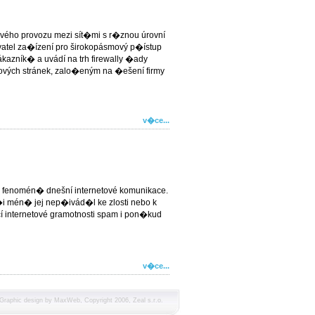
ového provozu mezi sít�mi s r�znou úrovní
tel za�ízení pro širokopásmový p�ístup
azník� a uvádí na trh firewally �ady
ových stránek, zalo�eným na �ešení firmy
v�ce...
 fenomén� dnešní internetové komunikace.
�i mén� jej nep�ivád�l ke zlosti nebo k
cí internetové gramotnosti spam i pon�kud
v�ce...
 Graphic design by
MaxWeb
, Copyright 2006, Zeal s.r.o.