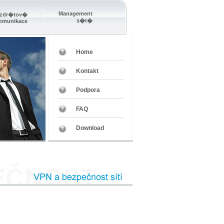
Management
zdr�tov�
s�t�
omunikace
Home
Kontakt
Podpora
FAQ
Download