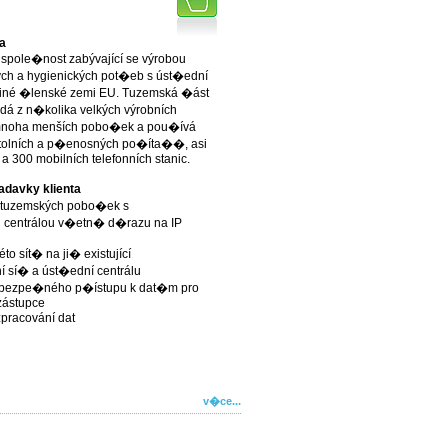
a
spole�nost zabývající se výrobou
ých a hygienických pot�eb s úst�ední
 jiné �lenské zemi EU. Tuzemská �ást
ádá z n�kolika velkých výrobních
noha menších pobo�ek a pou�ívá
tolních a p�enosných po�íta��, asi
 a 300 mobilních telefonních stanic.
adavky klienta
 tuzemských pobo�ek s
centrálou v�etn� d�razu na IP
éto sít� na ji� existující
sí� a úst�ední centrálu
í bezpe�ného p�ístupu k dat�m pro
ástupce
zpracování dat
v�ce...