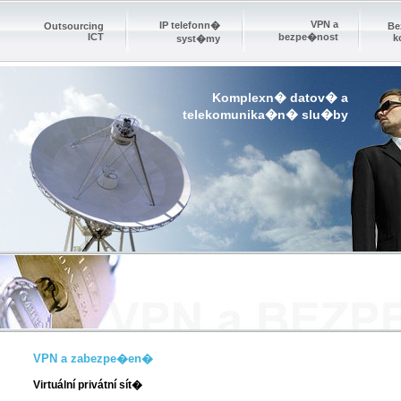
VPN a
IP telefonn�
Outsourcing
Be
ICT
bezpe�nost
k
syst�my
Komplexn� datov� a
telekomunika�n� slu�by
VPN a zabezpe�en�
Virtuální privátní sít�