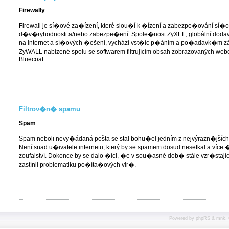
Firewally
Firewall je sí�ové za�ízení, které slou�í k �ízení a zabezpe�ování sí�
d�v�ryhodnosti a/nebo zabezpe�ení. Spole�nost ZyXEL, globální dodava
na internet a sí�ových �ešení, vychází vst�íc p�áním a po�adavk�m zák
ZyWALL nabízené spolu se softwarem filtrujícím obsah zobrazovaných web
Bluecoat.
Filtrov�n� spamu
Spam
Spam neboli nevy�ádaná pošta se stal bohu�el jedním z nejvýrazn�jších
Není snad u�ivatele internetu, který by se spamem dosud nesetkal a více 
zoufalství. Dokonce by se dalo �íci, �e v sou�asné dob� stále vzr�stají
zastínil problematiku po�íta�ových vir�.
Powered by
phpRS
&
mnk
,