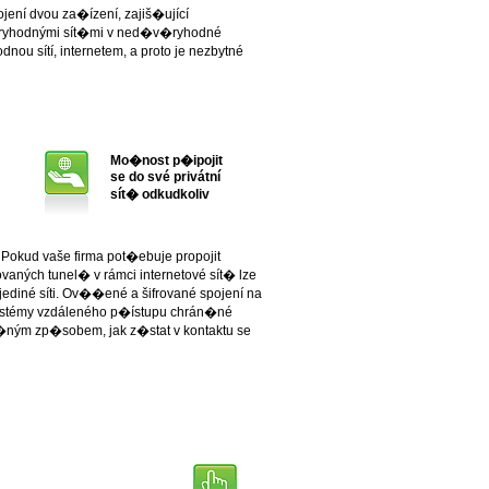
pojení dvou za�ízení, zajiš�ující
ryhodnými sít�mi v ned�v�ryhodné
u sítí, internetem, a proto je nezbytné
Mo�nost p�ipojit
se do své privátní
sít� odkudkoliv
Pokud vaše firma pot�ebuje propojit
vaných tunel� v rámci internetové sít� lze
 jediné síti. Ov��ené a šifrované spojení na
ystémy vzdáleného p�ístupu chrán�né
�ným zp�sobem, jak z�stat v kontaktu se