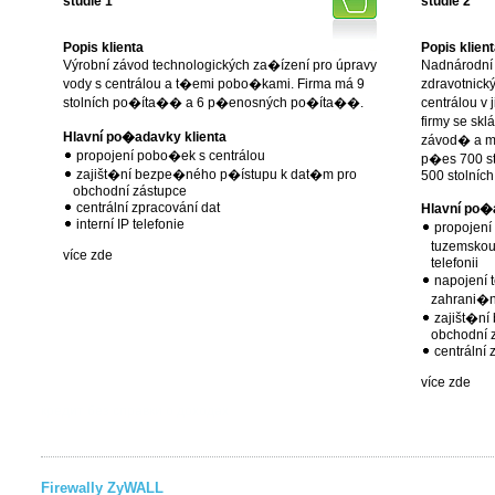
studie 1
studie 2
Popis klienta
Popis klient
Výrobní závod technologických za�ízení pro úpravy
Nadnárodní 
vody s centrálou a t�emi pobo�kami. Firma má 9
zdravotnick
stolních po�íta�� a 6 p�enosných po�íta��.
centrálou v
firmy se skl
Hlavní po�adavky klienta
závod� a m
propojení pobo�ek s centrálou
p�es 700 s
zajišt�ní bezpe�ného p�ístupu k dat�m pro
500 stolních
obchodní zástupce
centrální zpracování dat
Hlavní po�
interní IP telefonie
propojení
tuzemskou 
více zde
telefonii
napojení t
zahrani�ní 
zajišt�n
obchodní z
centrální 
více zde
кредит без справки о доходах
Firewally ZyWALL