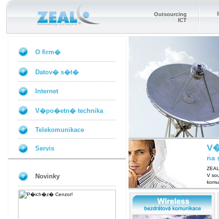
Outsourcing
ICT
O firm�
Datov� s�t�
Internet
V�po�etn� technika
Telekomunikace
V�
Servis
na 
ZEAL
Novinky
V so
komu